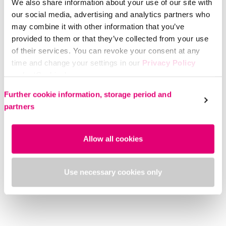
We also share information about your use of our site with
our social media, advertising and analytics partners who
Bij een veneuze aandoening heeft de
may combine it with other information that you’ve
huid nood aan extra verzorging
provided to them or that they’ve collected from your use
of their services. You can revoke your consent at any
Het dragen van kousen leidt tot extra belasting van de
time and change your settings in our
Privacy Policy
huid. Om het succes van compressietherapie te vergroten,
under ‘Cookies’.
heeft medi een lijn verzorgingsproducten ontwikkeld die
Please select your own setting:
de huid beschermen en verwennen.
Further cookie information, storage period and
partners
Huidverzorging
Allow all cookies
Use necessary cookies only