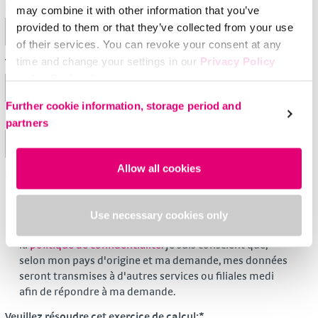
Pays:
*
may combine it with other information that you’ve
provided to them or that they’ve collected from your use
of their services. You can revoke your consent at any
time and change your settings in our
Privacy Policy
Téléphone:
under ‘Cookies’.
Please select your own setting:
Further cookie information, storage period and
E-mail:
*
partners
Allow all cookies
Politique de confidentialité:
*
Je consens à l'utilisation de mes données
Use necessary cookies only
personnelles pour traiter ma demande conformément à
la
politique de confidentialité
. Je suis conscient que,
selon mon pays d'origine et ma demande, mes données
seront transmises à d'autres services ou filiales medi
afin de répondre à ma demande.
Veuillez résoudre cet exercice de calcul:
*